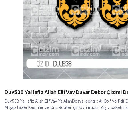
Duv538 YaHafiz Allah ElifVav Duvar Dekor Çizimi D
Duv538 YaHafiz Allah ElifVav Ya AllahDosya içeriği : Ai ,Dxf ve Pdf 
Ahşap Lazer Kesimler ve Cnc Router için Uyumludur. Arşiv paketi hakkı