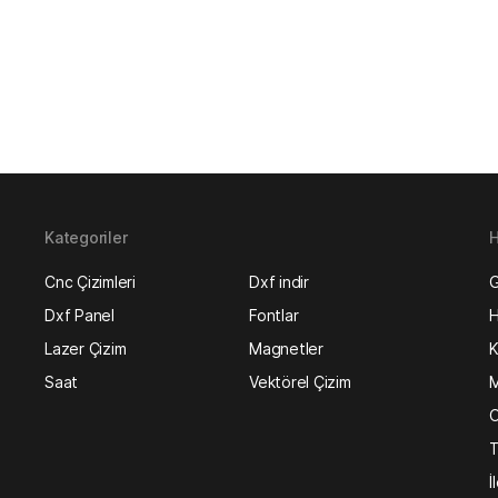
Kategoriler
H
Cnc Çizimleri
Dxf indir
G
Dxf Panel
Fontlar
H
Lazer Çizim
Magnetler
K
Saat
Vektörel Çizim
M
O
T
İ