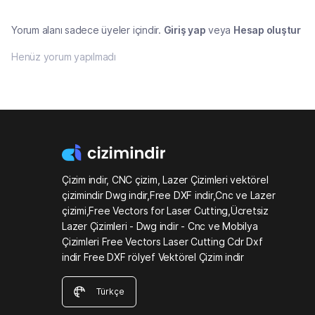
Yorum alanı sadece üyeler içindir.
Giriş yap
veya
Hesap oluştur
Henüz yorum yapılmadı
Çizim indir, CNC çizim, Lazer Çizimleri vektörel
çizimindir Dwg indir,Free DXF indir,Cnc ve Lazer
çizimi,Free Vectors for Laser Cutting,Ücretsiz
Lazer Çizimleri - Dwg indir - Cnc ve Mobilya
Çizimleri Free Vectors Laser Cutting Cdr Dxf
indir Free DXF rölyef Vektörel Çizim indir
Türkçe