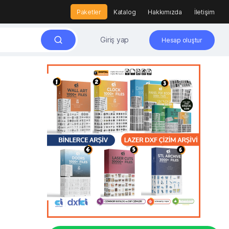
Paketler
Katalog
Hakkımızda
İletişim
Giriş yap
Hesap oluştur