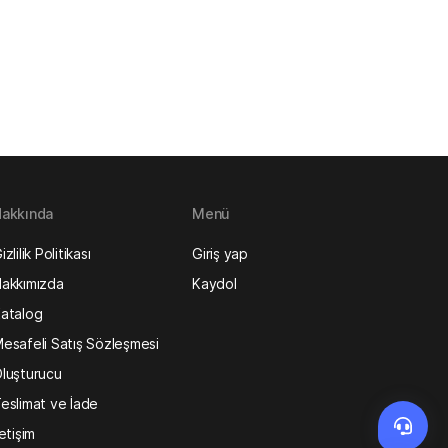
akkında
Menü
izlilik Politikası
Giriş yap
akkımızda
Kaydol
atalog
esafeli Satış Sözleşmesi
luşturucu
eslimat ve İade
letişim