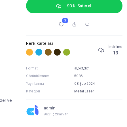
90 ₺
Satın al
3
Renk kartelası
İndirilme
13
Format
aİ,pdf,dxf
Görüntülenme
5986
Yayınlanma
08 Şub 2024
Kategori
Metal Lazer
azer ve
admin
9821 çizimi var