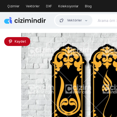
Çizimler
Vektörler
DXF
Koleksiyonlar
Blog
Vektörler
Kaydet