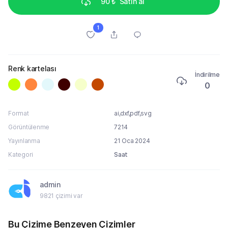
90 ₺
Satın al
1
Renk kartelası
İndirilme
0
Format
ai,dxf,pdf,svg
Görüntülenme
7214
Yayınlanma
21 Oca 2024
Kategori
Saat
admin
9821 çizimi var
Bu Çizime Benzeyen Çizimler