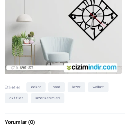
dekor
saat
lazer
wallart
Etiketler
dxf files
lazer kesimleri
Yorumlar
(0)