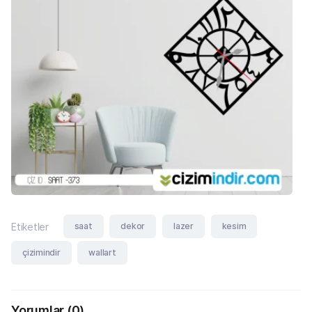
saat
dekor
lazer
kesim
Etiketler
çizimindir
wallart
Yorumlar
(0)