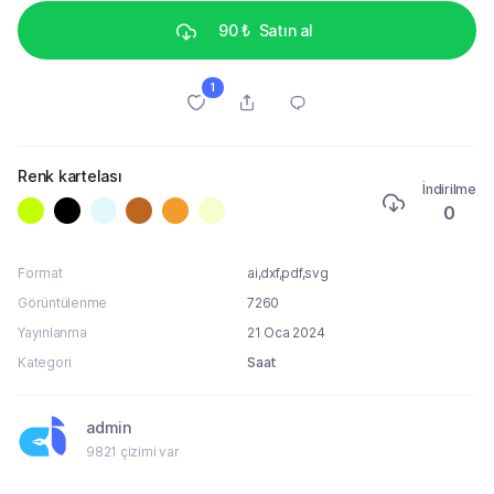
90 ₺
Satın al
1
Renk kartelası
İndirilme
0
Format
ai,dxf,pdf,svg
Görüntülenme
7260
Yayınlanma
21 Oca 2024
Kategori
Saat
admin
9821 çizimi var