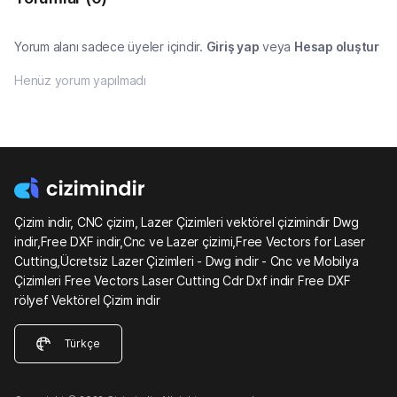
Yorum alanı sadece üyeler içindir.
Giriş yap
veya
Hesap oluştur
Henüz yorum yapılmadı
Çizim indir, CNC çizim, Lazer Çizimleri vektörel çizimindir Dwg
indir,Free DXF indir,Cnc ve Lazer çizimi,Free Vectors for Laser
Cutting,Ücretsiz Lazer Çizimleri - Dwg indir - Cnc ve Mobilya
Çizimleri Free Vectors Laser Cutting Cdr Dxf indir Free DXF
rölyef Vektörel Çizim indir
Türkçe