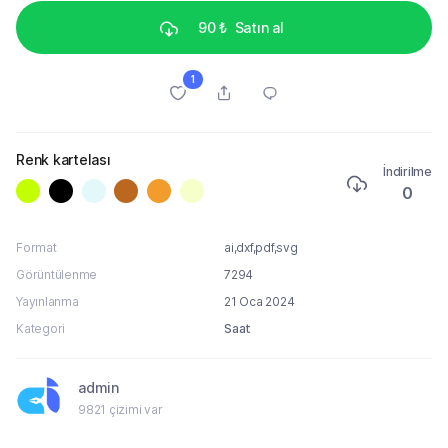
90 ₺
Satın al
1
Renk kartelası
İndirilme
0
Format
ai,dxf,pdf,svg
Görüntülenme
7294
Yayınlanma
21 Oca 2024
Kategori
Saat
admin
9821 çizimi var