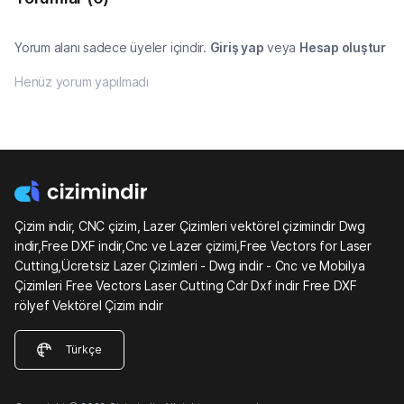
Yorum alanı sadece üyeler içindir.
Giriş yap
veya
Hesap oluştur
Henüz yorum yapılmadı
Çizim indir, CNC çizim, Lazer Çizimleri vektörel çizimindir Dwg
indir,Free DXF indir,Cnc ve Lazer çizimi,Free Vectors for Laser
Cutting,Ücretsiz Lazer Çizimleri - Dwg indir - Cnc ve Mobilya
Çizimleri Free Vectors Laser Cutting Cdr Dxf indir Free DXF
rölyef Vektörel Çizim indir
Türkçe