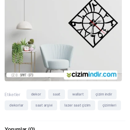
dekor
saat
wallart
çizim indir
Etiketler
dekorlar
saat arşivi
lazer saat çizim
çizimleri
Yorumlar
(0)