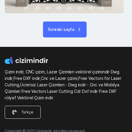
Sonraki sayfa
Çizim indir, CNC çizim, Lazer Çizimleri vektörel çizimindir Dwg
indir,Free DXF indir,Cnc ve Lazer çizimi,Free Vectors for Laser
Cutting,Ücretsiz Lazer Çizimleri - Dwg indir - Cnc ve Mobilya
Çizimleri Free Vectors Laser Cutting Cdr Dxf indir Free DXF
rölyef Vektörel Çizim indir
Türkçe
Copyright © 2022 Çizimindir. All rights reserved.